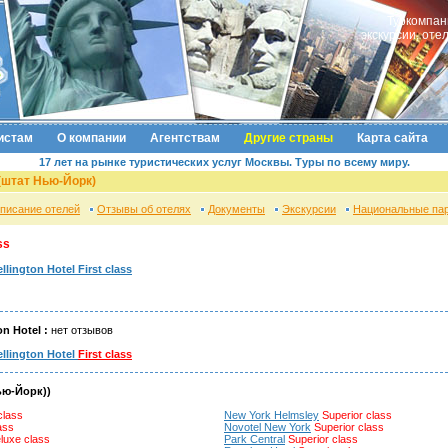
Туркомпан
экскурсии, оте
истам
О компании
Агентствам
Другие страны
Карта сайта
17 лет на рынке туристических услуг Москвы. Туры по всему миру.
(штат Нью-Йорк)
писание отелей
Отзывы об отелях
Документы
Экскурсии
Национальные па
ss
llington Hotel First class
n Hotel :
нет отзывов
llington Hotel
First class
ью-Йорк))
class
New York Helmsley
Superior class
ass
Novotel New York
Superior class
luxe class
Park Central
Superior class