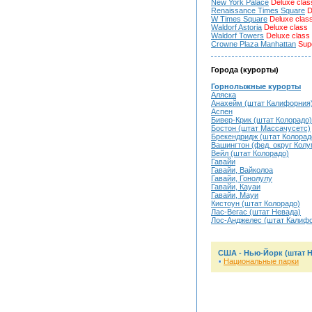
New York Palace
Deluxe clas
Renaissance Times Square
D
W Times Square
Deluxe clas
Waldorf Astoria
Deluxe class
Waldorf Towers
Deluxe class
Crowne Plaza Manhattan
Supe
Города (курорты)
Горнолыжные курорты
Аляска
Анахейм (штат Калифорния
Аспен
Бивер-Крик (штат Колорадо)
Бостон (штат Массачусетс)
Брекендридж (штат Колорад
Вашингтон (фед. округ Кол
Вейл (штат Колорадо)
Гавайи
Гавайи, Вайколоа
Гавайи, Гонолулу
Гавайи, Кауаи
Гавайи, Мауи
Кистоун (штат Колорадо)
Лас-Вегас (штат Невада)
Лос-Анджелес (штат Калиф
США - Нью-Йорк (штат 
Национальные парки