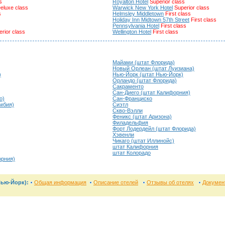
s
Royalton Hotel
Superior class
eluxe class
Warwick New York Hotel
Superior class
s
Helmsley Middletown
First class
Holiday Inn Midtown 57th Street
First class
Pennsylvania Hotel
First class
rior class
Wellington Hotel
First class
Майами (штат Флорида)
Новый Орлеан (штат Луизиана)
)
Нью-Йорк (штат Нью-Йорк)
Орландо (штат Флорида)
Сакраменто
Сан-Диего (штат Калифорния)
о)
Сан-Франциско
умбия)
Сиэтл
Скво-Вэлли
Феникс (штат Аризона)
Филадельфия
Форт Лодердейл (штат Флорида)
Хэвенли
Чикаго (штат Иллинойс)
штат Калифорния
штат Колорадо
орния)
Нью-Йорк):
Общая информация
Описание отелей
Отзывы об отелях
Докумен