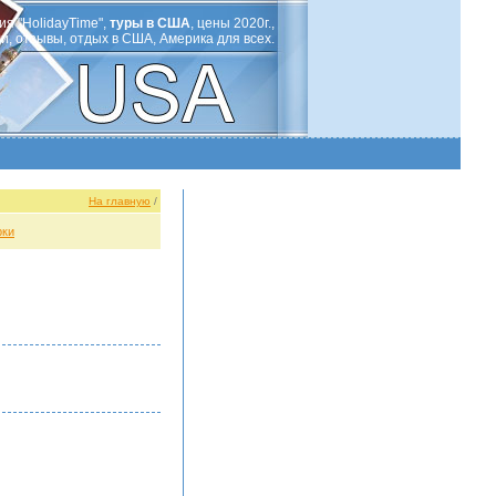
ия "HolidayTime",
туры в США
, цены 2020г.,
ли, отзывы, отдых в США, Америка для всех.
На главную
/
рки