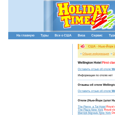
На главную
Туры
Все о США
Виза
Сервис
Тур
США - Нью-Йорк 
Общая информация
О
Wellington Hotel
First cla
Оставить отзыв об отеле
We
Информации по отелю нет
Отзывы об отеле Wellingto
Оставить отзыв об отеле
We
Отели (Нью-Йорк (штат Н
The Pierre, a Taj Hotel
Royal 
The Plaza New York
Royal cl
Marriott Marquis New York
De