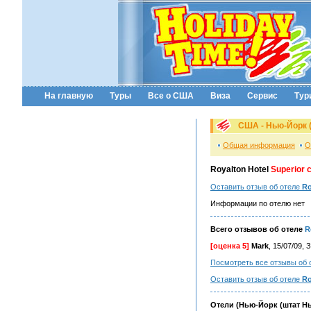
На главную
Туры
Все о США
Виза
Сервис
Тур
США - Нью-Йорк 
Общая информация
О
Royalton Hotel
Superior 
Оставить отзыв об отеле
Ro
Информации по отелю нет
Всего отзывов об отеле
R
[оценка 5]
Mark
, 15/07/09,
Посмотреть все отзывы об 
Оставить отзыв об отеле
Ro
Отели (Нью-Йорк (штат Н