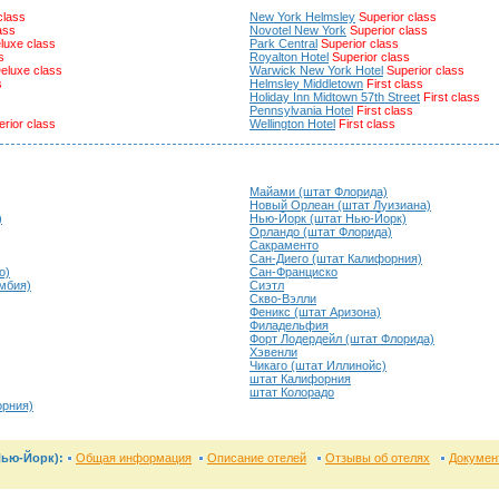
class
New York Helmsley
Superior class
ass
Novotel New York
Superior class
luxe class
Park Central
Superior class
s
Royalton Hotel
Superior class
eluxe class
Warwick New York Hotel
Superior class
s
Helmsley Middletown
First class
Holiday Inn Midtown 57th Street
First class
Pennsylvania Hotel
First class
rior class
Wellington Hotel
First class
Майами (штат Флорида)
Новый Орлеан (штат Луизиана)
)
Нью-Йорк (штат Нью-Йорк)
Орландо (штат Флорида)
Сакраменто
Сан-Диего (штат Калифорния)
о)
Сан-Франциско
умбия)
Сиэтл
Скво-Вэлли
Феникс (штат Аризона)
Филадельфия
Форт Лодердейл (штат Флорида)
Хэвенли
Чикаго (штат Иллинойс)
штат Калифорния
штат Колорадо
орния)
Нью-Йорк):
Общая информация
Описание отелей
Отзывы об отелях
Докумен