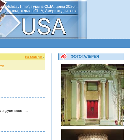
ия "HolidayTime",
туры в США
, цены 2020г.,
ли, отзывы, отдых в США, Америка для всех.
ФОТОГАЛЕРЕЯ
На главную
/
рки
ендуем всем!!!...