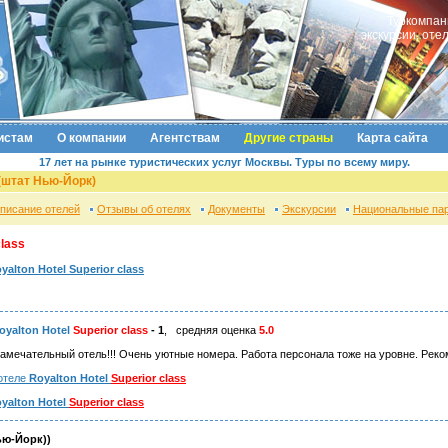
Туркомпан
экскурсии, оте
истам
О компании
Агентствам
Другие страны
Карта сайта
17 лет на рынке туристических услуг Москвы. Туры по всему миру.
(штат Нью-Йорк)
писание отелей
Отзывы об отелях
Документы
Экскурсии
Национальные па
class
yalton Hotel Superior class
oyalton Hotel
Superior class
- 1
, средняя оценка
5.0
 Замечательный отель!!! Очень уютные номера. Работа персонала тоже на уровне. Реком
отеле
Royalton Hotel
Superior class
yalton Hotel
Superior class
ью-Йорк))