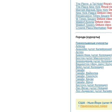
The Pierre, a Taj Hotel
Royal 
The Plaza New York
Royal cl
Marriott Marquis New York
De
New York Palace
Deluxe clas
Renaissance Times Square
D
W Times Square
Deluxe clas
Waldorf Astoria
Deluxe class
Waldorf Towers
Deluxe class
Crowne Plaza Manhattan
Supe
Города (курорты)
Горнолыжные курорты
Аляска
Анахейм (штат Калифорния
Аспен
Бивер-Крик (штат Колорадо)
Бостон (штат Массачусетс)
Брекендридж (штат Колорад
Вашингтон (фед. округ Кол
Вейл (штат Колорадо)
Гавайи
Гавайи, Вайколоа
Гавайи, Гонолулу
Гавайи, Кауаи
Гавайи, Мауи
Кистоун (штат Колорадо)
Лас-Вегас (штат Невада)
Лос-Анджелес (штат Калиф
США - Нью-Йорк (штат 
Национальные парки