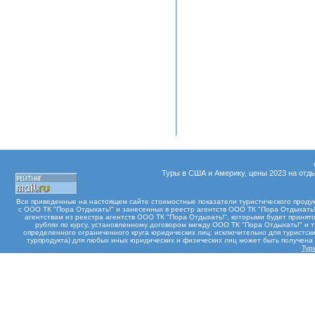
Туры в США и Америку, цены 2023 на отды
Все приведенные на настоящем сайте стоимостные показатели туристического проду
с ООО ТК "Пора Отдыхать!" и занесенных в реестр агентств ООО ТК "Пора Отдыхать!"
агентствам из реестра агентств ООО ТК "Пора Отдыхать!", которыми будет принят
рублях по курсу, установленному договором между ООО ТК "Пора Отдыхать!" и 
определенного ограниченного круга юридических лиц: исключительно для туристски
турпродукта) для любых иных юридических и физических лиц может быть получен
Тур