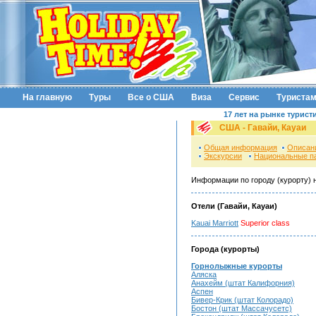
На главную
Туры
Все о США
Виза
Сервис
Туриста
17 лет на рынке турист
США - Гавайи, Кауаи
Общая информация
Описан
Экскурсии
Национальные п
Информации по городу (курорту) 
Отели (Гавайи, Кауаи)
Kauai Marriott
Superior class
Города (курорты)
Горнолыжные курорты
Аляска
Анахейм (штат Калифорния)
Аспен
Бивер-Крик (штат Колорадо)
Бостон (штат Массачусетс)