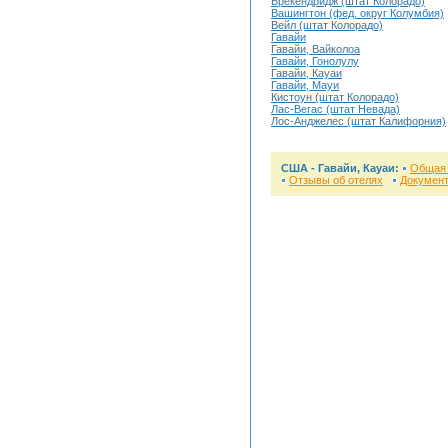
Брекендридж (штат Колорадо)
Вашингтон (фед. округ Колумбия)
Вейл (штат Колорадо)
Гавайи
Гавайи, Вайколоа
Гавайи, Гонолулу
Гавайи, Кауаи
Гавайи, Мауи
Кистоун (штат Колорадо)
Лас-Вегас (штат Невада)
Лос-Анджелес (штат Калифорния)
США - Гавайи, Кауаи:
Общая
Отзывы об отелях
Докумен