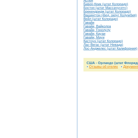
Аспен
Бивер-Крик (штат Колорадо)
Бостон (штат Массачусетс)
Брекендридж (штат Колорадо)
Вашингтон (фед. округ Колумбия)
Вейл (штат Колорадо)
Гавайи
Гавайи, Вайколоа
Гавайи, Гонолулу
Гавайи, Кауаи
Гавайи, Мауи
Кистоун (штат Колорадо)
Лас-Вегас (штат Невада)
Лос-Анджелес (штат Калифорния)
США - Орландо (штат Флорид
Отзывы об отелях
Докумен