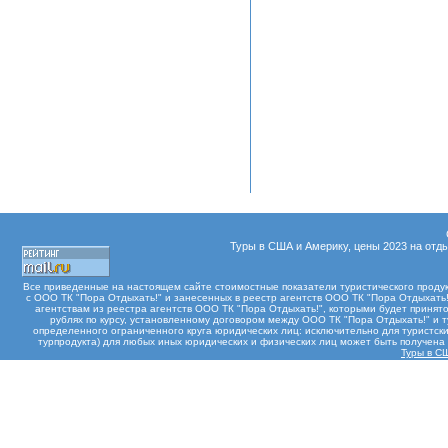
Туры в США и Америку, цены 2023 на отды
Все приведенные на настоящем сайте стоимостные показатели туристического проду
с ООО ТК "Пора Отдыхать!" и занесенных в реестр агентств ООО ТК "Пора Отдыхать!"
агентствам из реестра агентств ООО ТК "Пора Отдыхать!", которыми будет принят
рублях по курсу, установленному договором между ООО ТК "Пора Отдыхать!" и 
определенного ограниченного круга юридических лиц: исключительно для туристски
турпродукта) для любых иных юридических и физических лиц может быть получен
Туры в С