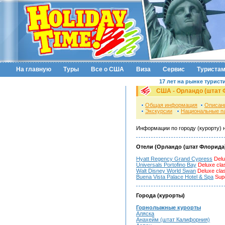
На главную
Туры
Все о США
Виза
Сервис
Туриста
17 лет на рынке турист
США - Орландо (штат 
Общая информация
Описан
Экскурсии
Национальные п
Информации по городу (курорту) 
Отели (Орландо (штат Флорида
Hyatt Regency Grand Cypress
Delu
Universals Portofino Bay
Deluxe cla
Walt Disney World Swan
Deluxe cla
Buena Vista Palace Hotel & Spa
Supe
Города (курорты)
Горнолыжные курорты
Аляска
Анахейм (штат Калифорния)