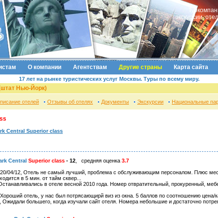
Туркомпан
экскурсии, оте
истам
О компании
Агентствам
Другие страны
Карта сайта
17 лет на рынке туристических услуг Москвы. Туры по всему миру.
(штат Нью-Йорк)
писание отелей
Отзывы об отелях
Документы
Экскурсии
Национальные па
ass
rk Central Superior class
ark Central
Superior class
- 12
, средняя оценка
3.7
 20/04/12, Отель не самый лучший, проблема с обслуживающим персоналом. Плюс мес
одится в 5 мин. от тайм сквер...
, Останавливались в отеле весной 2010 года. Номер отвратительный, прокуренный, меб
, Хороший отель, у нас был потрясающирй виз из окна. 5 баллов по соотношению цена/ка
09, Ожидали большего, когда изучали сайт отеля. Номера небольшие и достаточно потр