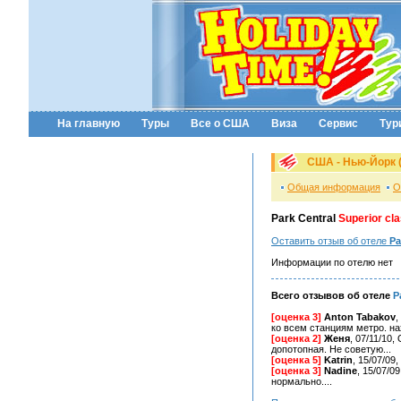
На главную
Туры
Все о США
Виза
Сервис
Тур
США - Нью-Йорк 
Общая информация
О
Park Central
Superior cl
Оставить отзыв об отеле
Pa
Информации по отелю нет
Всего отзывов об отеле
P
[оценка 3]
Anton Tabakov
,
ко всем станциям метро. нах
[оценка 2]
Женя
, 07/11/10
допотопная. Не советую...
[оценка 5]
Katrin
, 15/07/09
[оценка 3]
Nadine
, 15/07/
нормально....