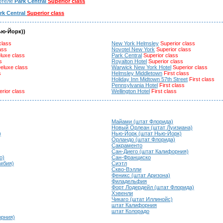
отеле
Park Central
Superior class
rk Central
Superior class
ью-Йорк))
class
New York Helmsley
Superior class
ass
Novotel New York
Superior class
luxe class
Park Central
Superior class
s
Royalton Hotel
Superior class
eluxe class
Warwick New York Hotel
Superior class
s
Helmsley Middletown
First class
Holiday Inn Midtown 57th Street
First class
Pennsylvania Hotel
First class
rior class
Wellington Hotel
First class
Майами (штат Флорида)
Новый Орлеан (штат Луизиана)
)
Нью-Йорк (штат Нью-Йорк)
Орландо (штат Флорида)
Сакраменто
Сан-Диего (штат Калифорния)
о)
Сан-Франциско
умбия)
Сиэтл
Скво-Вэлли
Феникс (штат Аризона)
Филадельфия
Форт Лодердейл (штат Флорида)
Хэвенли
Чикаго (штат Иллинойс)
штат Калифорния
штат Колорадо
орния)