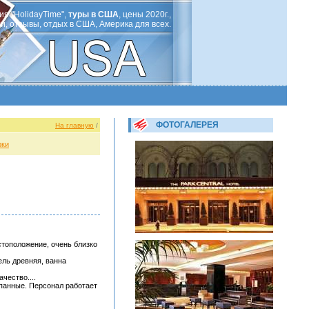
ия "HolidayTime",
туры в США
, цены 2020г.,
ли, отзывы, отдых в США, Америка для всех.
ФОТОГАЛЕРЕЯ
На главную
/
рки
тоположение, очень близко
ель древняя, ванна
чество....
епанные. Персонал работает