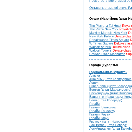
Посмотреть все отзывы об 
Оставить отзыв об отеле
Pa
Отели (Нью-Йорк (штат Н
The Pierre, a Taj Hotel
Royal 
The Plaza New York
Royal cl
Marriott Marquis New York
De
New York Palace
Deluxe clas
Renaissance Times Square
D
W Times Square
Deluxe clas
Waldorf Astoria
Deluxe class
Waldorf Towers
Deluxe class
Crowne Plaza Manhattan
Supe
Города (курорты)
Горнолыжные курорты
Аляска
Анахейм (штат Калифорния
Аспен
Бивер-Крик (штат Колорадо)
Бостон (штат Массачусетс)
Брекендридж (штат Колорад
Вашингтон (фед. округ Кол
Вейл (штат Колорадо)
Гавайи
Гавайи, Вайколоа
Гавайи, Гонолулу
Гавайи, Кауаи
Гавайи, Мауи
Кистоун (штат Колорадо)
Лас-Вегас (штат Невада)
Лос-Анджелес (штат Калиф