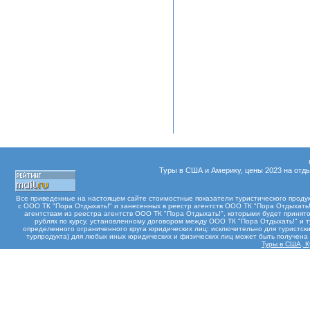
Туры в США и Америку, цены 2023 на отды
Все приведенные на настоящем сайте стоимостные показатели туристического проду
с ООО ТК "Пора Отдыхать!" и занесенных в реестр агентств ООО ТК "Пора Отдыхать!"
агентствам из реестра агентств ООО ТК "Пора Отдыхать!", которыми будет принят
рублях по курсу, установленному договором между ООО ТК "Пора Отдыхать!" и 
определенного ограниченного круга юридических лиц: исключительно для туристски
турпродукта) для любых иных юридических и физических лиц может быть получен
Туры в США, К