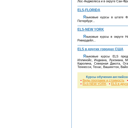
Лос-Анджелеса и в округе Сан-Фра
ELS-FLORIDA
Языковые курсы в штате Флорида в городах: Мельбурн, Майами Шорс, Санкт-
Петербург...
ELS-NEW YORK
Языковые курсы в округе Нью-Йорка в районах Гарден Сити, Манхэттен, Тинек,
Ривердейл...
ELS в других городах США
Языковые курсы ELS представлены в штатах: Колорадо, Джорджия, Айдахо,
Иллинойс, Индиана, Луизиана, М
Каролина, Северная Дакота, Ог
Теннесси, Техас, Вашингтон, Вайом
Курсы обучения английск
Виды программ и стоимость
ELS-NEW YORK
ELS в друг