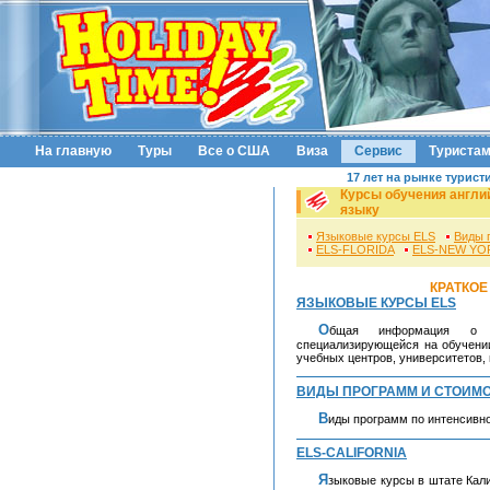
На главную
Туры
Все о США
Виза
Сервис
Туриста
17 лет на рынке турист
Курсы обучения англи
языку
Языковые курсы ELS
Виды 
ELS-FLORIDA
ELS-NEW YO
КРАТКОЕ
ЯЗЫКОВЫЕ КУРСЫ ELS
Общая информация о программе ELS (English Language Studies),
специализирующейся на обучении
учебных центров, университетов, 
ВИДЫ ПРОГРАММ И СТОИМ
Виды программ по интенсивно
ELS-CALIFORNIA
Языковые курсы в штате Калифорния в городах Санта-Барбара, Сан-Диего, в округе