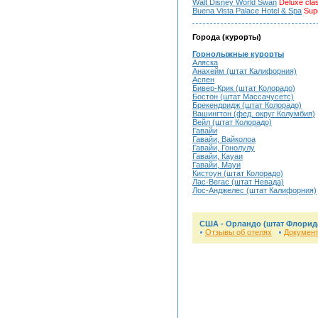
Walt Disney World Swan
Deluxe cla
Buena Vista Palace Hotel & Spa
Supe
Города (курорты)
Горнолыжные курорты
Аляска
Анахейм (штат Калифорния)
Аспен
Бивер-Крик (штат Колорадо)
Бостон (штат Массачусетс)
Брекендридж (штат Колорадо)
Вашингтон (фед. округ Колумбия)
Вейл (штат Колорадо)
Гавайи
Гавайи, Вайколоа
Гавайи, Гонолулу
Гавайи, Кауаи
Гавайи, Мауи
Кистоун (штат Колорадо)
Лас-Вегас (штат Невада)
Лос-Анджелес (штат Калифорния)
США - Орландо (штат Флорид
Отзывы об отелях
Докумен