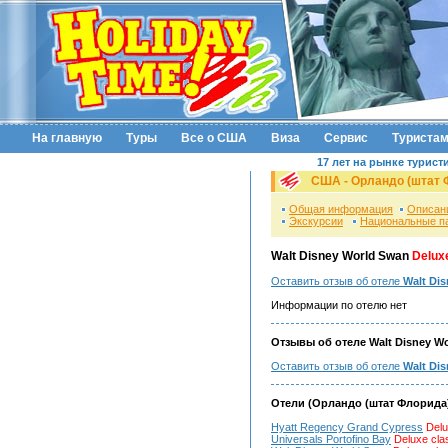
На главную
Туры
Все о США
Виза
Сервис
Туриста
17 лет на рынке турист
США - Орландо (штат 
Общая информация
Описан
Экскурсии
Национальные п
Walt Disney World Swan
Delux
Оставить отзыв об отеле
Walt Di
Информации по отелю нет
Отзывы об отеле Walt Disney Wo
Оставить отзыв об отеле
Walt Di
Отели (Орландо (штат Флорида
Hyatt Regency Grand Cypress
Delu
Universals Portofino Bay
Deluxe cla