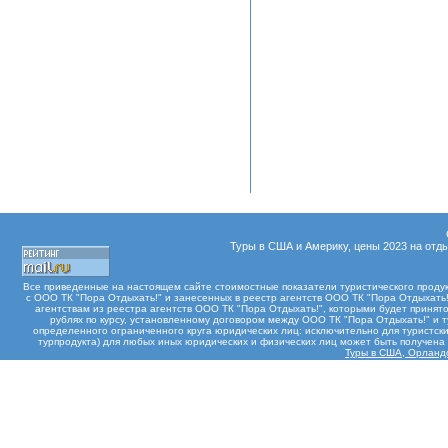
Туры в США и Америку, цены 2023 на отды
Все приведенные на настоящем сайте стоимостные показатели туристического проду
с ООО ТК "Пора Отдыхать!" и занесенных в реестр агентств ООО ТК "Пора Отдыхать!"
агентствам из реестра агентств ООО ТК "Пора Отдыхать!", которыми будет принят
рублях по курсу, установленному договором между ООО ТК "Пора Отдыхать!" и 
определенного ограниченного круга юридических лиц: исключительно для туристски
турпродукта) для любых иных юридических и физических лиц может быть получен
Туры в США, Орландо