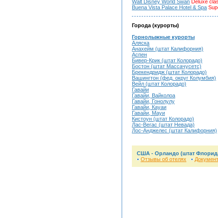
Walt Disney World Swan
Deluxe cla
Buena Vista Palace Hotel & Spa
Supe
Города (курорты)
Горнолыжные курорты
Аляска
Анахейм (штат Калифорния)
Аспен
Бивер-Крик (штат Колорадо)
Бостон (штат Массачусетс)
Брекендридж (штат Колорадо)
Вашингтон (фед. округ Колумбия)
Вейл (штат Колорадо)
Гавайи
Гавайи, Вайколоа
Гавайи, Гонолулу
Гавайи, Кауаи
Гавайи, Мауи
Кистоун (штат Колорадо)
Лас-Вегас (штат Невада)
Лос-Анджелес (штат Калифорния)
США - Орландо (штат Флорид
Отзывы об отелях
Докумен