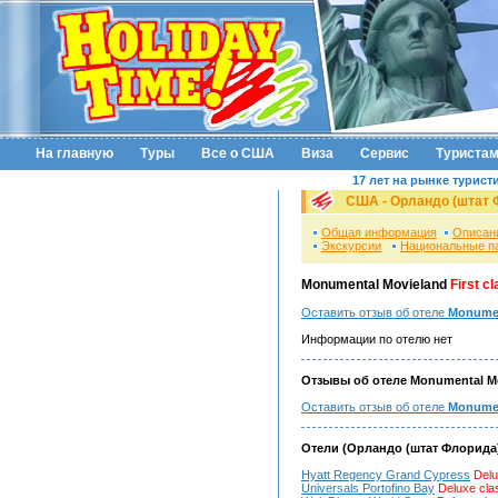
На главную
Туры
Все о США
Виза
Сервис
Туриста
17 лет на рынке турист
США - Орландо (штат 
Общая информация
Описан
Экскурсии
Национальные п
Monumental Movieland
First c
Оставить отзыв об отеле
Monument
Информации по отелю нет
Отзывы об отеле Monumental Mo
Оставить отзыв об отеле
Monumen
Отели (Орландо (штат Флорида
Hyatt Regency Grand Cypress
Delu
Universals Portofino Bay
Deluxe cla