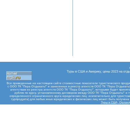
Туры в США и Америку, цены 2023 на отды
Все приведенные на настоящем сайте стоимостные показатели туристического проду
с ООО ТК "Пора Отдыхать!" и занесенных в реестр агентств ООО ТК "Пора Отдыхать!"
агентствам из реестра агентств ООО ТК "Пора Отдыхать!", которыми будет принят
рублях по курсу, установленному договором между ООО ТК "Пора Отдыхать!" и 
определенного ограниченного круга юридических лиц: исключительно для туристски
турпродукта) для любых иных юридических и физических лиц может быть получен
Туры в США, Орланд