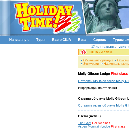
На главную
Туры
Все о США
Виза
Сервис
Туриста
17 лет на рынке турист
США - Аспен
Общая информация
Описан
Экскурсии
Национальные п
Molly Gibson Lodge
First class
Оставить отзыв об отеле
Molly Gi
Информации по отелю нет
Отзывы об отеле Molly Gibson L
Оставить отзыв об отеле
Molly G
Отели (Аспен)
The Gant
Deluxe class
Aspen Mountain Lodge
First class