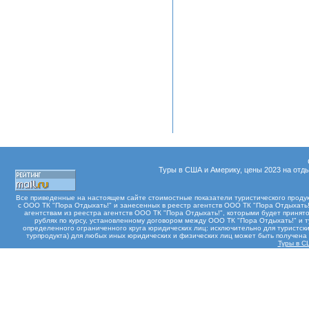
Туры в США и Америку, цены 2023 на отды
Все приведенные на настоящем сайте стоимостные показатели туристического проду
с ООО ТК "Пора Отдыхать!" и занесенных в реестр агентств ООО ТК "Пора Отдыхать!"
агентствам из реестра агентств ООО ТК "Пора Отдыхать!", которыми будет принят
рублях по курсу, установленному договором между ООО ТК "Пора Отдыхать!" и 
определенного ограниченного круга юридических лиц: исключительно для туристски
турпродукта) для любых иных юридических и физических лиц может быть получен
Туры в С