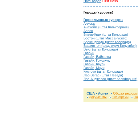
Hotel Aspen
First class
Города (курорты)
Горнолыжные курорты
Аляска
Анахейм (штат Калифорния)
Аспен
Бивер-Крик (штат Колорадо)
Бостон (штат Массачусетс)
Брекендридж (штат Колорадо)
Вашингтон (фед. округ Колумбия)
Вейл (штат Колорадо)
Гавайи
Гавайи, Вайколоа
Гавайи, Гонолулу
Гавайи, Кауаи
Гавайи, Мауи
Кистоун (штат Колорадо)
Лас-Вегас (штат Невада)
Лос-Анджелес (штат Калифорния)
США - Аспен:
Общая информ
Документы
Экскурсии
На