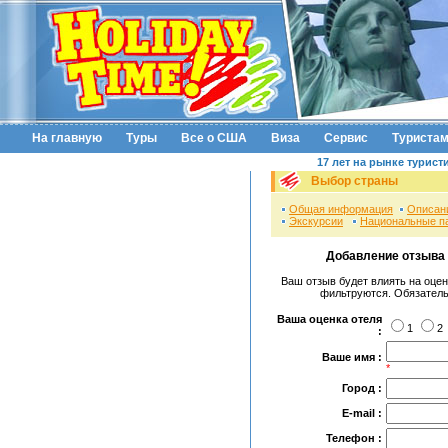
На главную
Туры
Все о США
Виза
Сервис
Туриста
17 лет на рынке турист
Выбор страны
Общая информация
Описан
Экскурсии
Национальные п
Добавление отзыва
Ваш отзыв будет влиять на оцен
фильтруются. Обязатель
Ваша оценка отеля
1
2
:
Ваше имя :
*
Город :
E-mail :
Телефон :