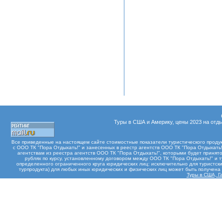
Туры в США и Америку, цены 2023 на отды
Все приведенные на настоящем сайте стоимостные показатели туристического проду
с ООО ТК "Пора Отдыхать!" и занесенных в реестр агентств ООО ТК "Пора Отдыхать!"
агентствам из реестра агентств ООО ТК "Пора Отдыхать!", которыми будет принят
рублях по курсу, установленному договором между ООО ТК "Пора Отдыхать!" и 
определенного ограниченного круга юридических лиц: исключительно для туристски
турпродукта) для любых иных юридических и физических лиц может быть получен
Туры в США, Га