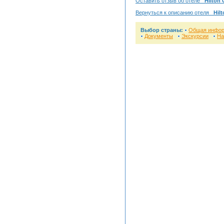
Оставить отзыв об отеле
Hilton
Вернуться к описанию отеля
Hil
Выбор страны:
Общая инфо
Документы
Экскурсии
На