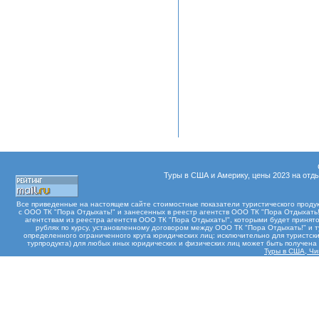
Туры в США и Америку, цены 2023 на отды
Все приведенные на настоящем сайте стоимостные показатели туристического проду
с ООО ТК "Пора Отдыхать!" и занесенных в реестр агентств ООО ТК "Пора Отдыхать!"
агентствам из реестра агентств ООО ТК "Пора Отдыхать!", которыми будет принят
рублях по курсу, установленному договором между ООО ТК "Пора Отдыхать!" и 
определенного ограниченного круга юридических лиц: исключительно для туристски
турпродукта) для любых иных юридических и физических лиц может быть получен
Туры в США, Чик