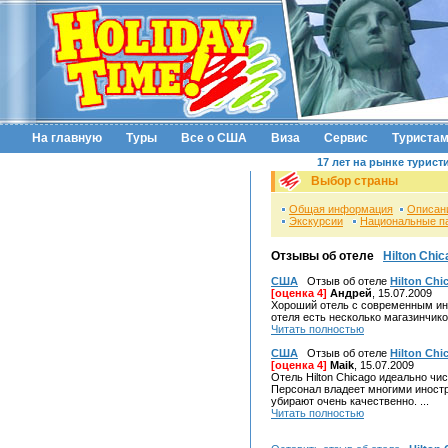
На главную
Туры
Все о США
Виза
Сервис
Туриста
17 лет на рынке турист
Выбор страны
Общая информация
Описан
Экскурсии
Национальные п
Отзывы об отеле
Hilton Chi
США
Отзыв об отеле
Hilton Chi
[оценка 4]
Андрей
, 15.07.2009
Хороший отель с современным ин
отеля есть несколько магазинчиков
Читать полностью
США
Отзыв об отеле
Hilton Chi
[оценка 4]
Maik
, 15.07.2009
Отель Hilton Chicago идеально чи
Персонал владеет многими иност
убирают очень качественно. ...
Читать полностью