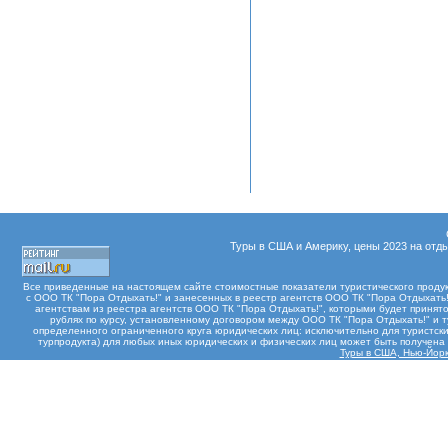
Туры в США и Америку, цены 2023 на отды
Все приведенные на настоящем сайте стоимостные показатели туристического проду
с ООО ТК "Пора Отдыхать!" и занесенных в реестр агентств ООО ТК "Пора Отдыхать!"
агентствам из реестра агентств ООО ТК "Пора Отдыхать!", которыми будет принят
рублях по курсу, установленному договором между ООО ТК "Пора Отдыхать!" и 
определенного ограниченного круга юридических лиц: исключительно для туристски
турпродукта) для любых иных юридических и физических лиц может быть получен
Туры в США, Нью-Йорк 